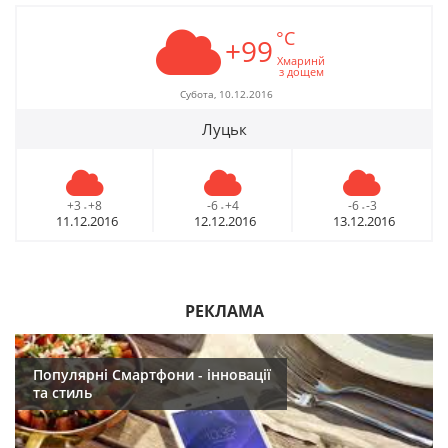
°C
+99
Хмаринй
з дощем
Субота, 10.12.2016
Луцьк
+3
+8
-6
+4
-6
-3
-
-
-
11.12.2016
12.12.2016
13.12.2016
РЕКЛАМА
Популярні Смартфони - інновації
та стиль