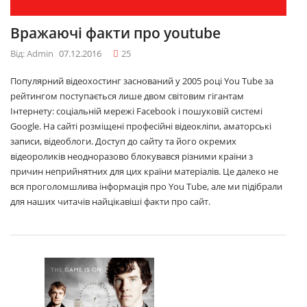
Вражаючі факти про youtube
Від: Admin
07.12.2016
25
Популярний відеохостинг заснований у 2005 році You Tube за
рейтингом поступається лише двом світовим гігантам
Інтернету: соціальній мережі Facebook і пошуковій системі
Google. На сайті розміщені професійні відеокліпи, аматорські
записи, відеоблоги. Доступ до сайту та його окремих
відеороликів неодноразово блокувався різними країни з
причин неприйнятних для цих країни матеріалів. Це далеко не
вся проголомшлива інформація про You Tube, але ми підібрали
для наших читачів найцікавіші факти про сайт.