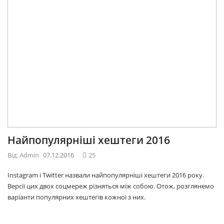
Найпопулярніші хештеги 2016
Від: Admin
07.12.2016
25
Instagram і Twitter назвали найпопулярніші хештеги 2016 року.
Версії цих двох соцмереж різняться між собою. Отож, розглянемо
варіанти популярних хештегів кожної з них.