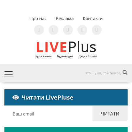
Про нас
Реклама
Контакти
LIVE
Plus
Будь з нами
Будь в курсі
Будь в Pluse-)
Читати LivePluse