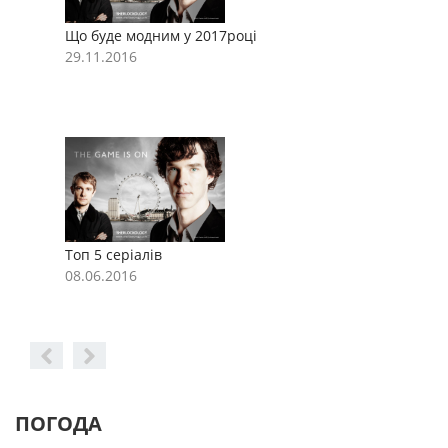
Що буде модним у 2017році
Щ
29.11.2016
2
Топ 5 серіалів
Т
08.06.2016
0
ПОГОДА