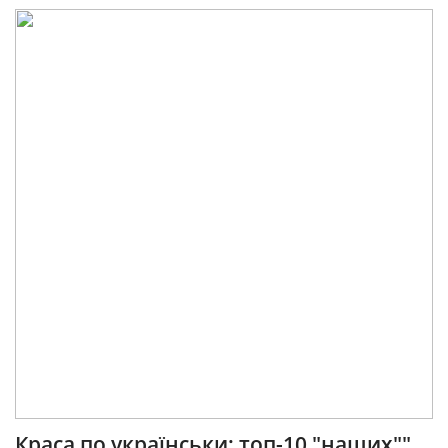
Краса по українськи: топ-10 "наших""