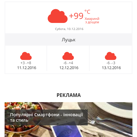
°C
+99
Хмаринй
з дощем
Субота, 10.12.2016
Луцьк
+3
+8
-6
+4
-6
-3
-
-
-
11.12.2016
12.12.2016
13.12.2016
РЕКЛАМА
Популярні Смартфони - інновації
та стиль