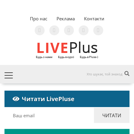
Про нас
Реклама
Контакти
LIVE
Plus
Будь з нами
Будь в курсі
Будь в Pluse-)
Читати LivePluse