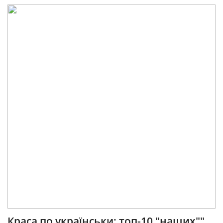
Краса по українськи: топ-10 "наших""