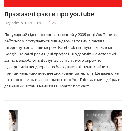
Вражаючі факти про youtube
Від: Admin
07.12.2016
25
Популярний відеохостинг заснований у 2005 році You Tube за
рейтингом поступається лише двом світовим гігантам
Інтернету: соціальній мережі Facebook і пошуковій системі
Google. На сайті розміщені професійні відеокліпи, аматорські
записи, відеоблоги. Доступ до сайту та його окремих
відеороликів неодноразово блокувався різними країни з
причин неприйнятних для цих країни матеріалів. Це далеко не
вся проголомшлива інформація про You Tube, але ми підібрали
для наших читачів найцікавіші факти про сайт.