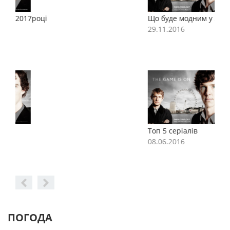
Що буде модним у 2017році
Щ
29.11.2016
2
Топ 5 серіалів
Т
08.06.2016
0
ПОГОДА