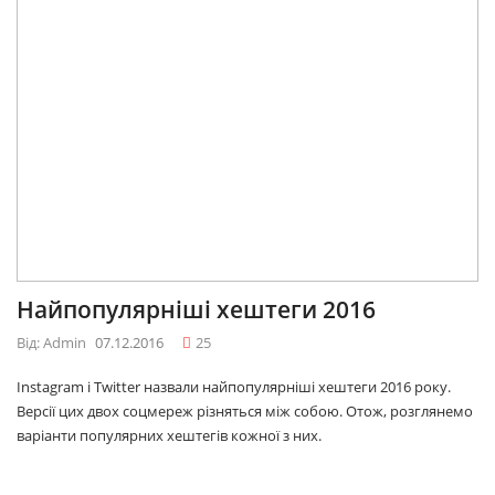
Найпопулярніші хештеги 2016
Від: Admin
07.12.2016
25
Instagram і Twitter назвали найпопулярніші хештеги 2016 року.
Версії цих двох соцмереж різняться між собою. Отож, розглянемо
варіанти популярних хештегів кожної з них.