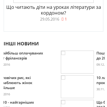
Що читають діти на уроках літератури за
кордоном?
29.05.2016
1
ІНШІ НОВИНИ
Пошукова строка зникне
до 2027
09.12.2016
10 лайфхаків: як легко
прокидатися вранці
30.11.2016
Що буде модним у