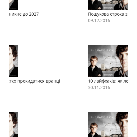
Пошукова строка зникне до 2027
П
09.12.2016
0
10 лайфхаків: як легко прокидатися вранці
1
30.11.2016
3