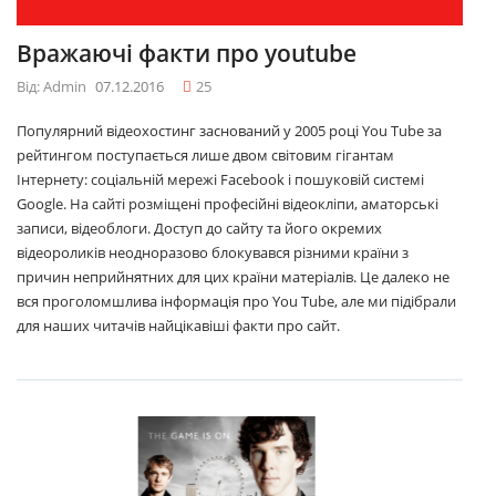
Вражаючі факти про youtube
Від: Admin
07.12.2016
25
Популярний відеохостинг заснований у 2005 році You Tube за
рейтингом поступається лише двом світовим гігантам
Інтернету: соціальній мережі Facebook і пошуковій системі
Google. На сайті розміщені професійні відеокліпи, аматорські
записи, відеоблоги. Доступ до сайту та його окремих
відеороликів неодноразово блокувався різними країни з
причин неприйнятних для цих країни матеріалів. Це далеко не
вся проголомшлива інформація про You Tube, але ми підібрали
для наших читачів найцікавіші факти про сайт.