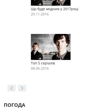
Що буде модним у 2017році
Щ
29.11.2016
2
Топ 5 серіалів
Т
08.06.2016
0
ПОГОДА