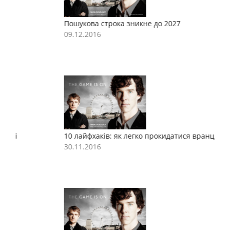
Пошукова строка зникне до 2027
П
09.12.2016
0
10 лайфхаків: як легко прокидатися вранці
1
30.11.2016
3