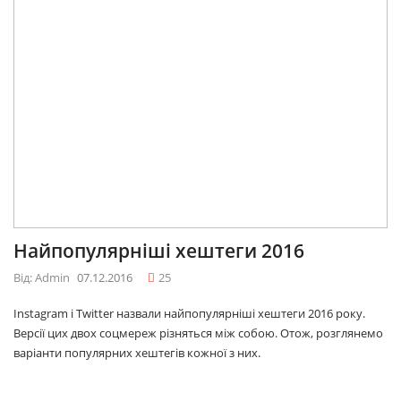
Найпопулярніші хештеги 2016
Від: Admin
07.12.2016
25
Instagram і Twitter назвали найпопулярніші хештеги 2016 року.
Версії цих двох соцмереж різняться між собою. Отож, розглянемо
варіанти популярних хештегів кожної з них.