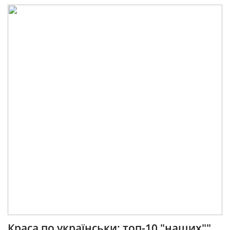
Краса по українськи: топ-10 "наших""