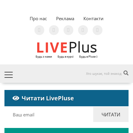
Про нас
Реклама
Контакти
LIVE
Plus
Будь з нами
Будь в курсі
Будь в Pluse-)
Читати LivePluse