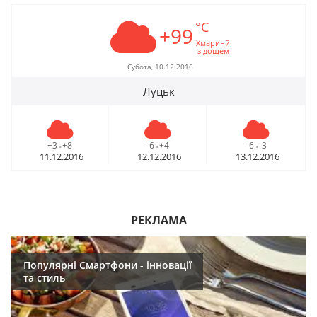
°C
+99
Хмаринй
з дощем
Субота, 10.12.2016
Луцьк
+3
+8
-6
+4
-6
-3
-
-
-
11.12.2016
12.12.2016
13.12.2016
РЕКЛАМА
Популярні Смартфони - інновації
та стиль