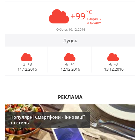
°C
+99
Хмаринй
з дощем
Субота, 10.12.2016
Луцьк
+3
+8
-6
+4
-6
-3
-
-
-
11.12.2016
12.12.2016
13.12.2016
РЕКЛАМА
Популярні Смартфони - інновації
та стиль