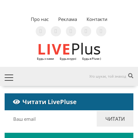
Про нас
Реклама
Контакти
LIVE
Plus
Будь з нами
Будь в курсі
Будь в Pluse-)
Читати LivePluse