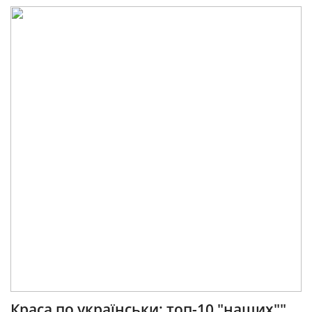
Краса по українськи: топ-10 "наших""