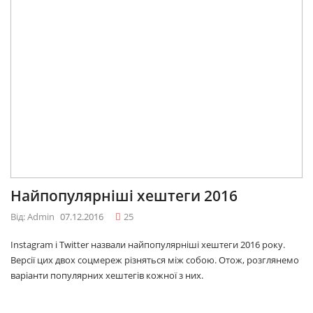
Найпопулярніші хештеги 2016
Від: Admin
07.12.2016
25
Instagram і Twitter назвали найпопулярніші хештеги 2016 року.
Версії цих двох соцмереж різняться між собою. Отож, розглянемо
варіанти популярних хештегів кожної з них.