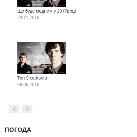
Що буде модним у 2017році
Щ
29.11.2016
2
Топ 5 серіалів
Т
08.06.2016
0
ПОГОДА