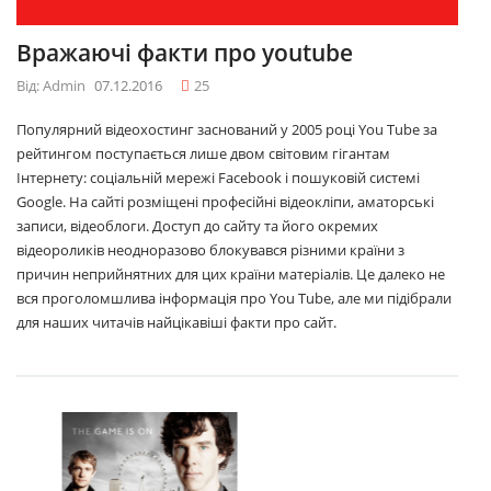
Вражаючі факти про youtube
Від: Admin
07.12.2016
25
Популярний відеохостинг заснований у 2005 році You Tube за
рейтингом поступається лише двом світовим гігантам
Інтернету: соціальній мережі Facebook і пошуковій системі
Google. На сайті розміщені професійні відеокліпи, аматорські
записи, відеоблоги. Доступ до сайту та його окремих
відеороликів неодноразово блокувався різними країни з
причин неприйнятних для цих країни матеріалів. Це далеко не
вся проголомшлива інформація про You Tube, але ми підібрали
для наших читачів найцікавіші факти про сайт.