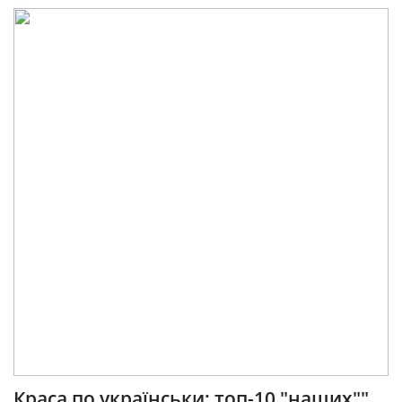
Краса по українськи: топ-10 "наших""