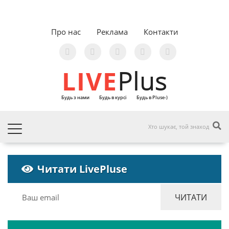
Про нас
Реклама
Контакти
LIVE
Plus
Будь з нами
Будь в курсі
Будь в Pluse-)
Читати LivePluse