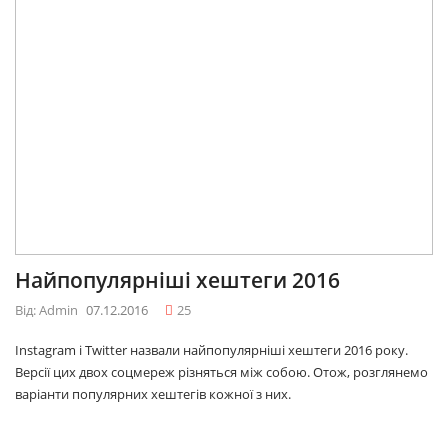
Найпопулярніші хештеги 2016
Від: Admin
07.12.2016
25
Instagram і Twitter назвали найпопулярніші хештеги 2016 року.
Версії цих двох соцмереж різняться між собою. Отож, розглянемо
варіанти популярних хештегів кожної з них.