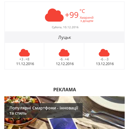
°C
+99
Хмаринй
з дощем
Субота, 10.12.2016
Луцьк
+3
+8
-6
+4
-6
-3
-
-
-
11.12.2016
12.12.2016
13.12.2016
РЕКЛАМА
Популярні Смартфони - інновації
та стиль