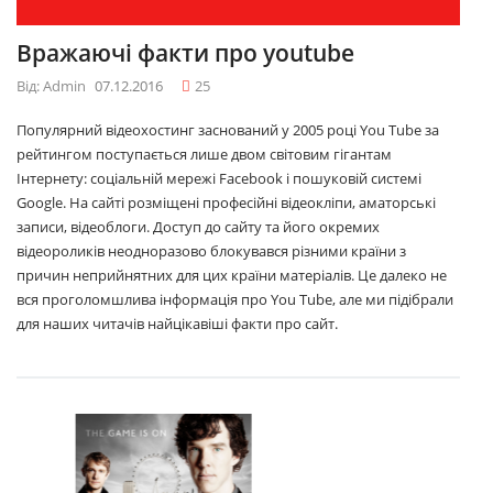
Вражаючі факти про youtube
Від: Admin
07.12.2016
25
Популярний відеохостинг заснований у 2005 році You Tube за
рейтингом поступається лише двом світовим гігантам
Інтернету: соціальній мережі Facebook і пошуковій системі
Google. На сайті розміщені професійні відеокліпи, аматорські
записи, відеоблоги. Доступ до сайту та його окремих
відеороликів неодноразово блокувався різними країни з
причин неприйнятних для цих країни матеріалів. Це далеко не
вся проголомшлива інформація про You Tube, але ми підібрали
для наших читачів найцікавіші факти про сайт.