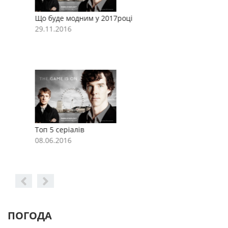
Що буде модним у 2017році
Щ
29.11.2016
2
Топ 5 серіалів
Т
08.06.2016
0
ПОГОДА