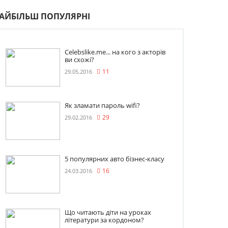
АЙБІЛЬШ ПОПУЛЯРНІ
Celebslike.me... на кого з акторів
ви схожі?
29.05.2016
11
Як зламати пароль wifi?
29.02.2016
29
5 популярних авто бізнес-класу
24.03.2016
16
Що читають діти на уроках
літератури за кордоном?