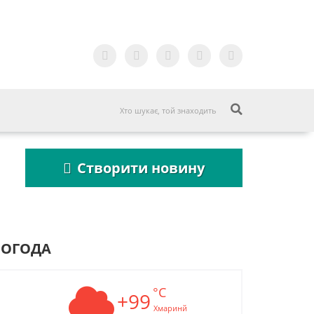
Створити новину
ПОГОДА
°C
Пошукова строка
+99
Пошукова строка
зникне до 2027
зникне до 2027
Хмаринй