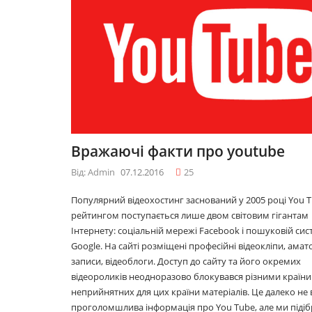
09.12.2016
09.12.2016
10 лайфхаків: як
10 лайфхаків: як
легко прокидатися
легко прокидат
вранці
вранці
30.11.2016
30.11.2016
Що буде модним у
Що буде модним
Вражаючі факти про youtube
2017році
2017році
29.11.2016
29.11.2016
Від: Admin
07.12.2016
25
Популярний відеохостинг заснований у 2005 році You T
рейтингом поступається лише двом світовим гігантам
Топ 5 серіалів
Топ 5 серіалів
Інтернету: соціальній мережі Facebook і пошуковій сис
08.06.2016
08.06.2016
Google. На сайті розміщені професійні відеокліпи, амат
записи, відеоблоги. Доступ до сайту та його окремих
відеороликів неодноразово блокувався різними країни
неприйнятних для цих країни матеріалів. Це далеко не 
проголомшлива інформація про You Tube, але ми підіб