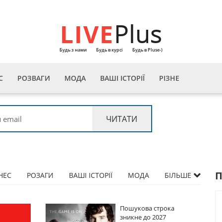
LIVE
Plus
Будь з нами
Будь в курсі
Будь в Pluse-)
С
РОЗВАГИ
МОДА
ВАШІ ІСТОРІЇ
РІЗНЕ
НЕС
РОЗАГИ
ВАШІ ІСТОРІЇ
МОДА
БІЛЬШЕ
а
Пошукова строка
зникне до 2027