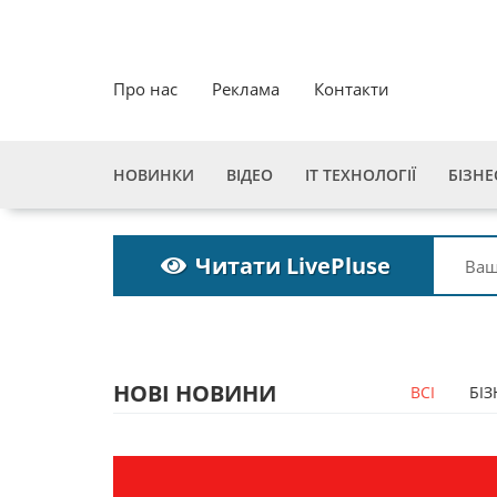
Про нас
Реклама
Контакти
НОВИНКИ
ВІДЕО
ІТ ТЕХНОЛОГІЇ
БІЗНЕ
Читати LivePluse
НОВІ НОВИНИ
ВСІ
БІЗ
Пошукова строка
Пошукова строк
зникне до 2027
зникне до 2027