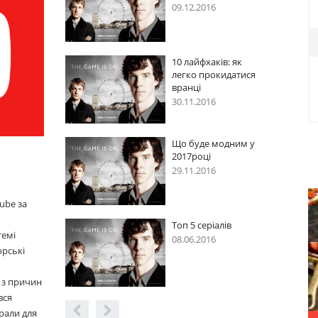
09.12.2016
10 лайфхаків: як
ися
легко прокидатися
вранці
30.11.2016
 у
Що буде модним у
2017році
29.11.2016
ube за
Топ 5 серіалів
темі
08.06.2016
орські
 з причин
вся
рали для