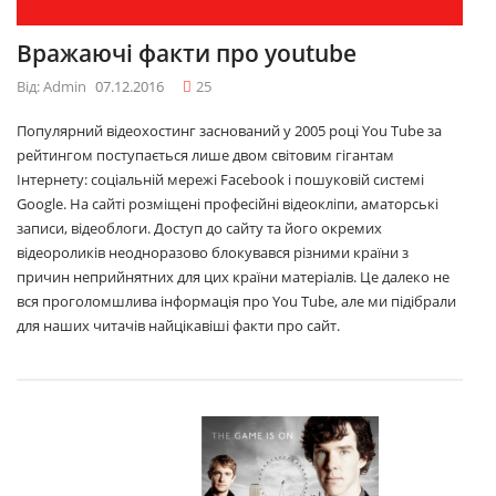
Вражаючі факти про youtube
Від: Admin
07.12.2016
25
Популярний відеохостинг заснований у 2005 році You Tube за
рейтингом поступається лише двом світовим гігантам
Інтернету: соціальній мережі Facebook і пошуковій системі
Google. На сайті розміщені професійні відеокліпи, аматорські
записи, відеоблоги. Доступ до сайту та його окремих
відеороликів неодноразово блокувався різними країни з
причин неприйнятних для цих країни матеріалів. Це далеко не
вся проголомшлива інформація про You Tube, але ми підібрали
для наших читачів найцікавіші факти про сайт.