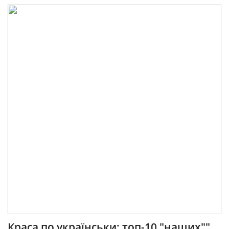
Краса по українськи: топ-10 "наших""