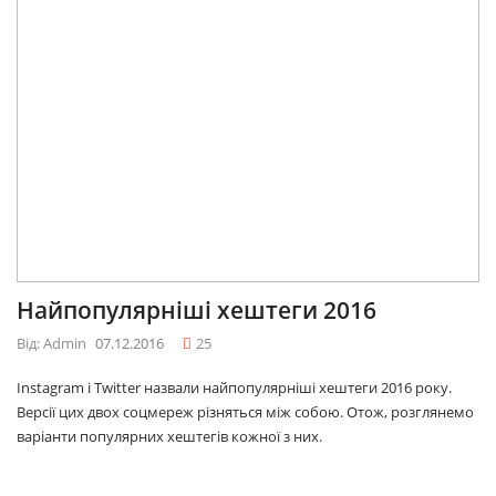
Найпопулярніші хештеги 2016
Від: Admin
07.12.2016
25
Instagram і Twitter назвали найпопулярніші хештеги 2016 року.
Версії цих двох соцмереж різняться між собою. Отож, розглянемо
варіанти популярних хештегів кожної з них.