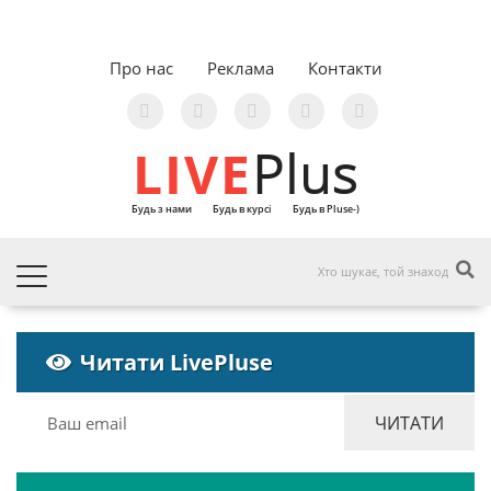
Про нас
Реклама
Контакти
LIVE
Plus
Будь з нами
Будь в курсі
Будь в Pluse-)
Читати LivePluse