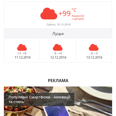
°C
+99
Хмаринй
з дощем
Субота, 10.12.2016
Луцьк
+3
+8
-6
+4
-6
-3
-
-
-
11.12.2016
12.12.2016
13.12.2016
РЕКЛАМА
Популярні Смартфони - інновації
та стиль