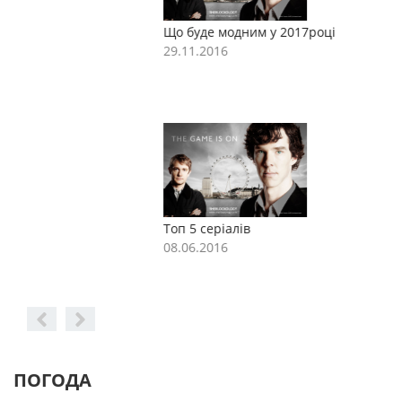
Що буде модним у 2017році
Щ
29.11.2016
2
Топ 5 серіалів
Т
08.06.2016
0
ПОГОДА