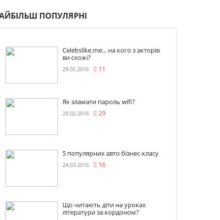
АЙБІЛЬШ ПОПУЛЯРНІ
Celebslike.me... на кого з акторів
ви схожі?
29.05.2016
11
Як зламати пароль wifi?
29.02.2016
29
5 популярних авто бізнес-класу
24.03.2016
16
Що читають діти на уроках
літератури за кордоном?