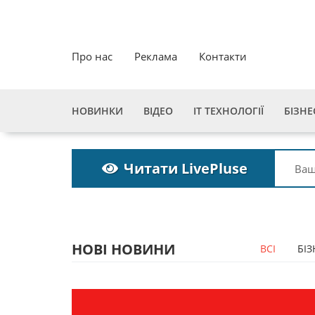
Про нас
Реклама
Контакти
НОВИНКИ
ВІДЕО
ІТ ТЕХНОЛОГІЇ
БІЗНЕ
Читати LivePluse
НОВІ НОВИНИ
ВСІ
БІЗ
Пошукова строка
Пошук
зникне до 2027
зникне