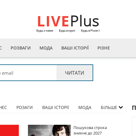
LIVE
Plus
Будь з нами
Будь в курсі
Будь в Pluse-)
С
РОЗВАГИ
МОДА
ВАШІ ІСТОРІЇ
РІЗНЕ
НЕС
РОЗАГИ
ВАШІ ІСТОРІЇ
МОДА
БІЛЬШЕ
ова строка
Пошукова строка
 до 2027
зникне до 2027