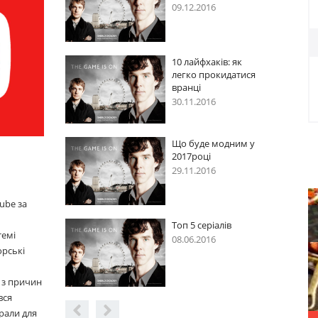
2016
09.12.2016
фхаків: як
10 лайфхаків: як
 прокидатися
легко прокидатися
вранці
2016
30.11.2016
де модним у
Що буде модним у
ці
2017році
2016
29.11.2016
ube за
серіалів
Топ 5 серіалів
темі
2016
08.06.2016
орські
 з причин
вся
рали для