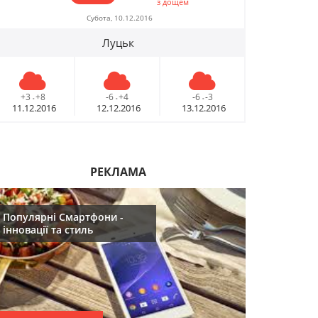
з дощем
09.12.2016
09.12.2016
Субота, 10.12.2016
Луцьк
10 лайфхаків: як
10 лайфхаків: 
легко прокидатися
легко прокид
вранці
вранці
+3
+8
-6
+4
-6
-3
-
-
-
30.11.2016
30.11.2016
11.12.2016
12.12.2016
13.12.2016
Що буде модним у
Що буде модн
2017році
2017році
29.11.2016
РЕКЛАМА
29.11.2016
Популярні Смартфони -
Топ 5 серіалів
Топ 5 серіалів
інновації та стиль
08.06.2016
08.06.2016