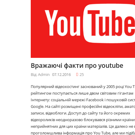
09.12.2016
09.12.
10 лайфхаків: як
10 лай
легко прокидатися
легко
вранці
вранці
30.11.2016
30.11.
Що буде модним у
Що бу
Вражаючі факти про youtube
2017році
2017ро
29.11.2016
29.11.
Від: Admin
07.12.2016
25
Популярний відеохостинг заснований у 2005 році You T
рейтингом поступається лише двом світовим гігантам
Топ 5 серіалів
Топ 5 
Інтернету: соціальній мережі Facebook і пошуковій сис
08.06.2016
08.06.
Google. На сайті розміщені професійні відеокліпи, амат
записи, відеоблоги. Доступ до сайту та його окремих
відеороликів неодноразово блокувався різними країни
неприйнятних для цих країни матеріалів. Це далеко не 
проголомшлива інформація про You Tube, але ми підіб