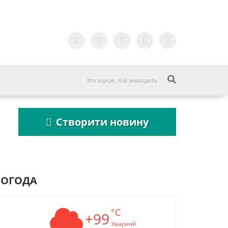
Створити новину
ПОГОДА
°C
Пошукова строка
+99
Пошукова стр
зникне до 2027
зникне до 202
Хмаринй