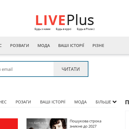
LIVE
Plus
Будь з нами
Будь в курсі
Будь в Pluse-)
С
РОЗВАГИ
МОДА
ВАШІ ІСТОРІЇ
РІЗНЕ
НЕС
РОЗАГИ
ВАШІ ІСТОРІЇ
МОДА
БІЛЬШЕ
Пошукова строка
Пошукова строка
зникне до 2027
зникне до 2027