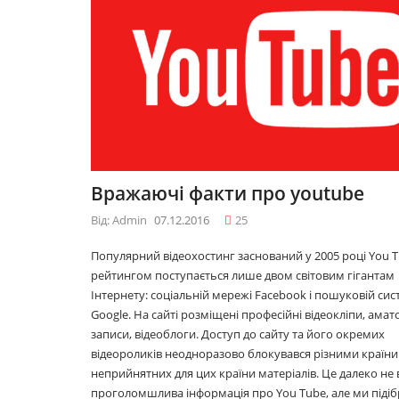
09.12.2016
10 лайфхаків: як
легко прокидатися
вранці
30.11.2016
Що буде модним у
Вражаючі факти про youtube
2017році
29.11.2016
Від: Admin
07.12.2016
25
Популярний відеохостинг заснований у 2005 році You T
рейтингом поступається лише двом світовим гігантам
Топ 5 серіалів
Інтернету: соціальній мережі Facebook і пошуковій сис
08.06.2016
Google. На сайті розміщені професійні відеокліпи, амат
записи, відеоблоги. Доступ до сайту та його окремих
відеороликів неодноразово блокувався різними країни
неприйнятних для цих країни матеріалів. Це далеко не 
проголомшлива інформація про You Tube, але ми підіб