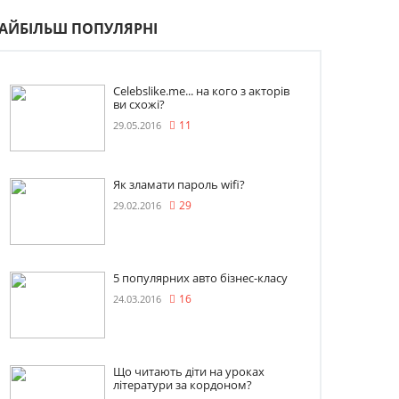
АЙБІЛЬШ ПОПУЛЯРНІ
Celebslike.me... на кого з акторів
ви схожі?
29.05.2016
11
Як зламати пароль wifi?
29.02.2016
29
5 популярних авто бізнес-класу
24.03.2016
16
Що читають діти на уроках
літератури за кордоном?