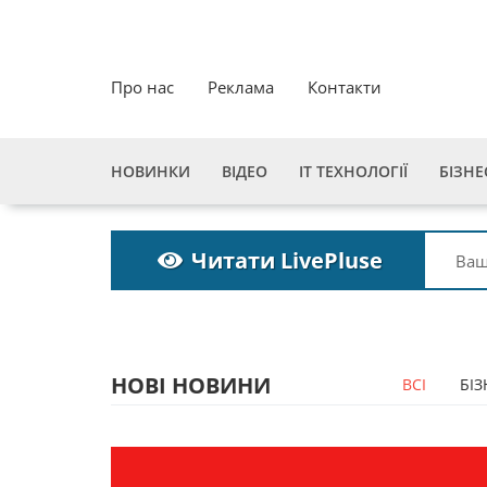
Про нас
Реклама
Контакти
НОВИНКИ
ВІДЕО
ІТ ТЕХНОЛОГІЇ
БІЗНЕ
Читати LivePluse
НОВІ НОВИНИ
ВСІ
БІЗ
Пошукова строка
зникне до 2027