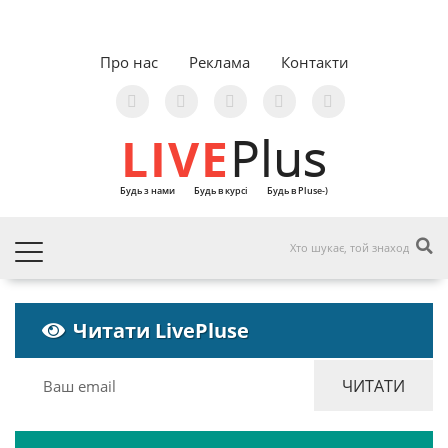
Про нас
Реклама
Контакти
LIVE
Plus
Будь з нами
Будь в курсі
Будь в Pluse-)
Читати LivePluse