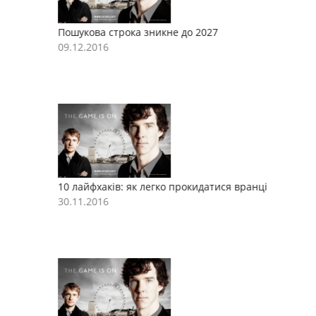
Пошукова строка зникне до 2027
П
09.12.2016
0
10 лайфхаків: як легко прокидатися вранці
1
30.11.2016
3