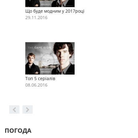
Що буде модним у 2017році
Щ
29.11.2016
2
Топ 5 серіалів
Т
08.06.2016
0
ПОГОДА