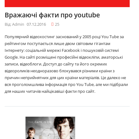
Вражаючі факти про youtube
Від: Admin
07.12.2016
25
Популярний відеохостинг заснований у 2005 році You Tube за
рейтингом поступається лише двом світовим гігантам
Інтернету: соціальній мережі Facebook і пошуковій системі
Google. На сайті розміщені професійні відеокліпи, аматорські
записи, відеоблоги. Доступ до сайту та його окремих
відеороликів неодноразово блокувався різними країни з
причин неприйнятних для цих країни матеріалів. Це далеко не
вся проголомшлива інформація про You Tube, але ми підібрали
для наших читачів найцікавіші факти про сайт.