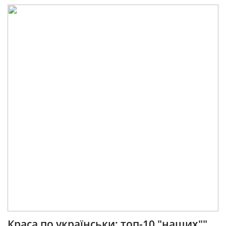
Краса по українськи: топ-10 "наших""