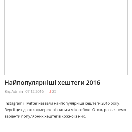
Найпопулярніші хештеги 2016
Від: Admin
07.12.2016
25
Instagram і Twitter назвали найпопулярніші хештеги 2016 року.
Версії цих двох соцмереж різняться між собою. Отож, розглянемо
варіанти популярних хештегів кожної з них.