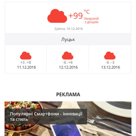
°C
+99
Хмаринй
з дощем
Субота, 10.12.2016
Луцьк
+3
+8
-6
+4
-6
-3
-
-
-
11.12.2016
12.12.2016
13.12.2016
РЕКЛАМА
Популярні Смартфони - інновації
та стиль