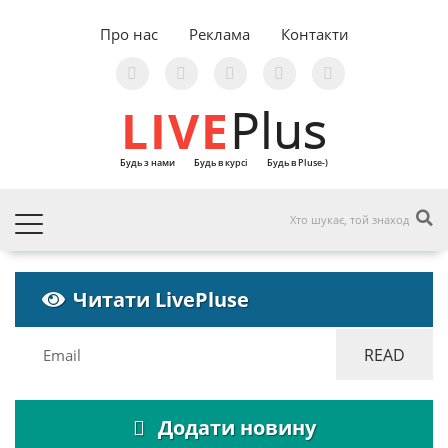
Про нас
Реклама
Контакти
LIVE
Plus
Будь з нами
Будь в курсі
Будь в Pluse-)
Читати LivePluse
Додати новину