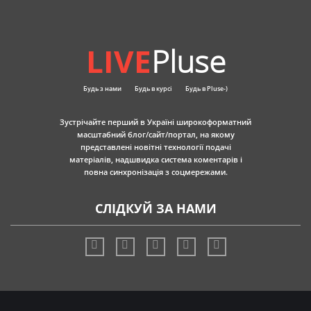
LIVE
Pluse
Будь з нами
Будь в курсі
Будь в Pluse-)
Зустрічайте перший в Україні широкоформатний
масштабний блог/сайт/портал, на якому
представлені новітні технології подачі
матеріалів, надшвидка система коментарів і
повна синхронізація з соцмережами.
СЛІДКУЙ ЗА НАМИ