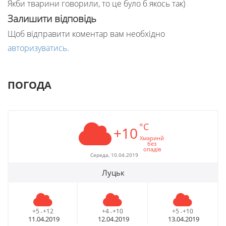
Якби тварини говорили, то це було б якось так)
Залишити відповідь
Щоб відправити коментар вам необхідно
авторизуватись
.
ПОГОДА
°C
+10
Хмаринй
без
опадів
Середа, 10.04.2019
Луцьк
+5
+12
+4
+10
+5
+10
-
-
-
11.04.2019
12.04.2019
13.04.2019