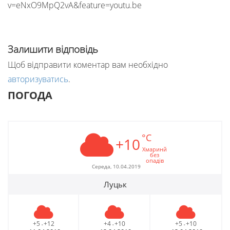
v=eNxO9MpQ2vA&feature=youtu.be
Залишити відповідь
Щоб відправити коментар вам необхідно
авторизуватись
.
ПОГОДА
°C
+10
Хмаринй
без
опадів
Середа, 10.04.2019
Луцьк
+5
+12
+4
+10
+5
+10
-
-
-