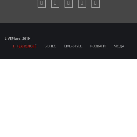
LIVE
Pluse. 2019
IT ТЕХНОЛОГІЇ
БІЗНЕС
LIVE+STYLE
РОЗВАГИ
МОДА