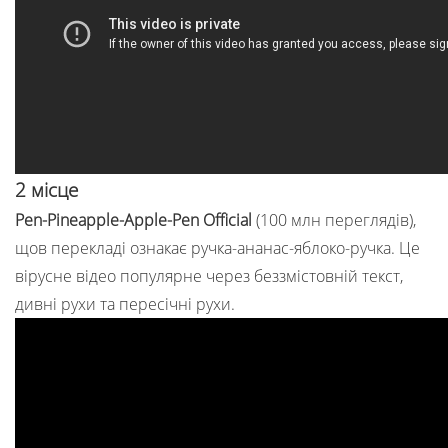
2 місце
Pen-Pineapple-Apple-Pen Official
(100 млн переглядів),
щов перекладі ознакає ручка-ананас-яблоко-ручка. Це
вірусне відео популярне через беззмістовній текст,
дивні рухи та пересічні рухи.