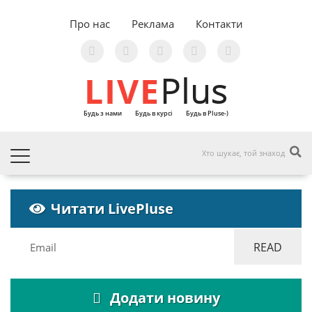
Про нас
Реклама
Контакти
LIVE
Plus
Будь з нами
Будь в курсі
Будь в Pluse-)
Читати LivePluse
Додати новину