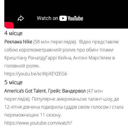
4 місце
Реклама Nike
(58 млн переглядів).
Відео представляє
собою короткометражниій ролик про обмін тілами
Криштіану РоналдуГаррі Кейна, Антоні Марс’ялем в
головний ролях.
https://youtu.be/scWpXEYZEGk
5 місце
America’s Got Talent. Грейс Вандервол
(47 млн
переглядів). Популярне американьске талант-шоу, де
12-літня дівчина підкорила суддів своїм голосом і стала
переможницею 11 сезону.
https://www.youtube.com/watch?