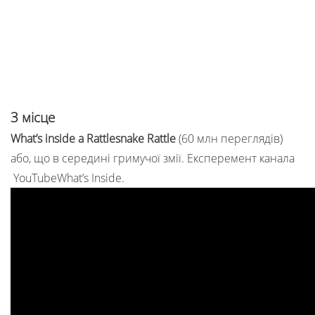
3 місце
What’s inside a Rattlesnake Rattle
(60 млн переглядів)
або, що в середині гримучої змії. Експеремент канала
YouTubeWhat’s Inside.