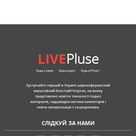
LIVE
Pluse
Будь з нами
Будь в курсі
Будь в Pluse-)
Зустрічайте перший в Україні широкоформатний
масштабний блог/сайт/портал, на якому
представлені новітні технології подачі
матеріалів, надшвидка система коментарів і
повна синхронізація з соцмережами.
СЛІДКУЙ ЗА НАМИ