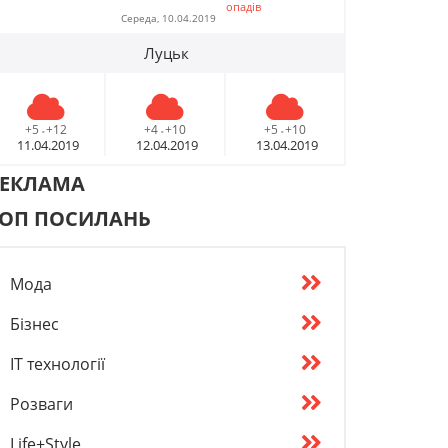
опадів
Середа, 10.04.2019
Луцьк
+5
+12
+4
+10
+5
+10
-
-
-
11.04.2019
12.04.2019
13.04.2019
РЕКЛАМА
ОП ПОСИЛАНЬ
Мода
Бізнес
IT технології
Розваги
Life+Style