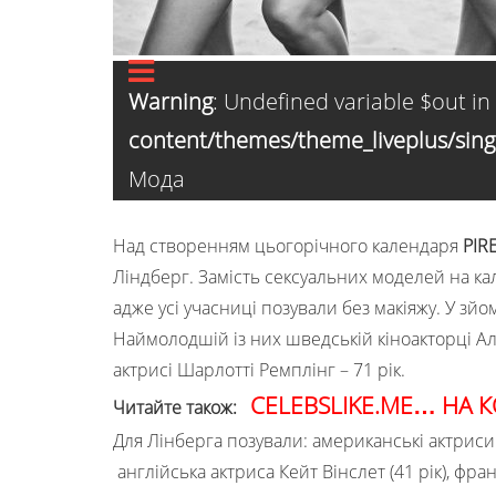
Warning
: Undefined variable $out in
content/themes/theme_liveplus/sing
Мода
Над створенням цьогорічного календаря
PІR
Ліндберг. Замість сексуальних моделей на кал
адже усі учасниці позували без макіяжу. У зй
Наймолодшій із них шведській кіноакторці Алі
актрисі Шарлотті Ремплінг – 71 рік.
CELEBSLIKE.ME… НА К
Читайте також:
Для Лінберга позували: американські актриси Д
англійська актриса Кейт Вінслет (41 рік), фран