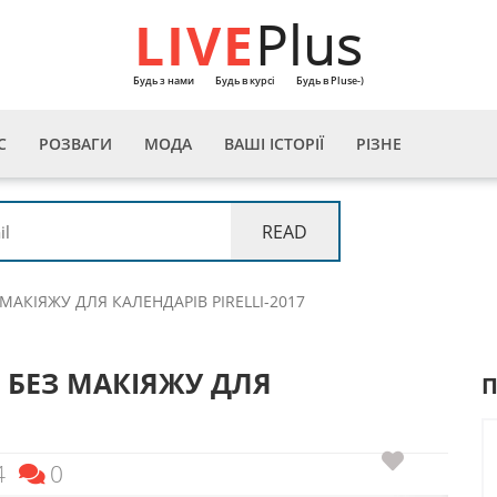
LIVE
Plus
Будь з нами
Будь в курсі
Будь в Pluse-)
С
РОЗВАГИ
МОДА
ВАШІ ІСТОРІЇ
РІЗНЕ
МАКІЯЖУ ДЛЯ КАЛЕНДАРІВ PІRELLI-2017
 БЕЗ МАКІЯЖУ ДЛЯ
4
0