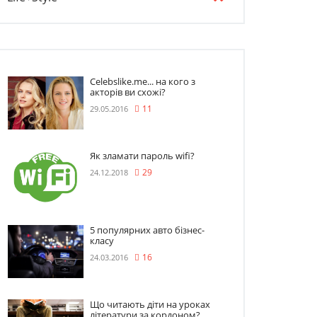
Celebslike.me... на кого з
акторів ви схожі?
29.05.2016
11
Як зламати пароль wifi?
24.12.2018
29
5 популярних авто бізнес-
класу
24.03.2016
16
Що читають діти на уроках
літератури за кордоном?