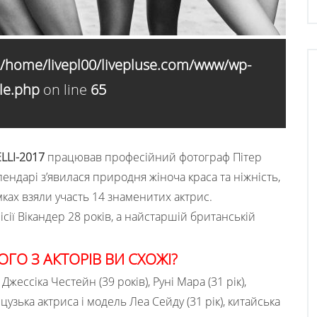
/home/livepl00/livepluse.com/www/wp-
le.php
on line
65
ELLI-2017
працював професійний фотограф Пітер
ендарі з’явилася природня жіноча краса та ніжність,
омках взяли участь 14 знаменитих актрис.
сії Вікандер 28 років, а найстаршій британській
ОГО З АКТОРІВ ВИ СХОЖІ?
жессіка Честейн (39 років), Руні Мара (31 рік),
цузька актриса і модель Леа Сейду (31 рік), китайська