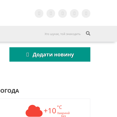
Додати новину
ПОГОДА
°C
+10
Хмаринй
без