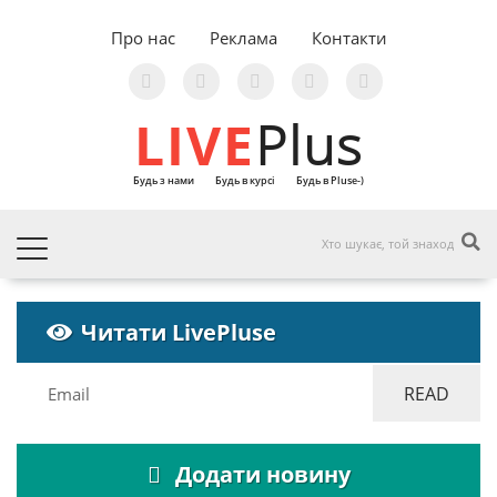
Про нас
Реклама
Контакти
LIVE
Plus
Будь з нами
Будь в курсі
Будь в Pluse-)
Читати LivePluse
Додати новину