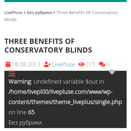
LivePluse
Без рубрики
Three Benefits Of Conservatory
Blinds
THREE BENEFITS OF
CONSERVATORY BLINDS
18.08.2013
LivePluse
315
0
Warning
: Undefined variable $out in
/home/livepl00/livepluse.com/www/wp-
content/themes/theme_liveplus/single.php
on line
65
Без рубрики