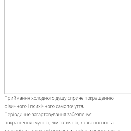
Приймання холодного душу сприяє покращенню
фізичного і психічного самопочуття.
Періодичне загартовування забезпечує
покращення імунної, лімфатичної, кровоносної та
травної системах, які покращать якість вашого життя.