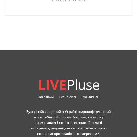
LIVE
Pluse
Будь з нами
Будь в курсі
Будь в Pluse-)
Зустрічайте перший в Україні широкоформатний
масштабний блог/сайт/портал, на якому
представлені новітні технології подачі
матеріалів, надшвидка система коментарів і
повна синхронізація з соцмережами.