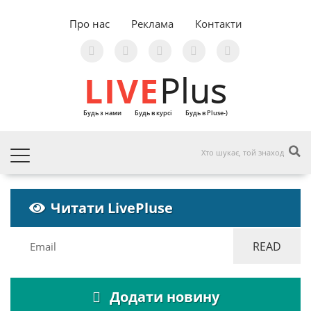
Про нас
Реклама
Контакти
LIVE
Plus
Будь з нами
Будь в курсі
Будь в Pluse-)
Читати LivePluse
Додати новину