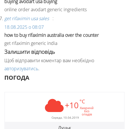
buying avodart usa buying
online order avodart generic ingredients
:
get rifaximin usa sales
18.08.2025 о 08:07
how to buy rifaximin australia over the counter
get rifaximin generic india
Залишити відповідь
Щоб відправити коментар вам необхідно
авторизуватись
.
ПОГОДА
°C
+10
Хмаринй
без
опадів
Середа, 10.04.2019
Луцьк