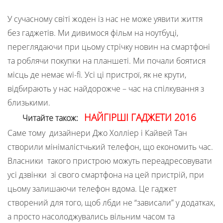
У сучасному світі жоден із нас не може уявити життя
без гаджетів. Ми дивимося фільм на ноутбуці,
переглядаючи при цьому стрічку новин на смартфоні
та роблячи покупки на планшеті. Ми почали боятися
місць де немає wi-fi. Усі ці пристрої, як не крути,
відбирають у нас найдорожче – час на спілкування з
близькими.
НАЙГІРШІ ГАДЖЕТИ 2016
Читайте також:
Саме тому дизайнери Джо Холліер і Кайвей Тан
створили мінімалістчький телефон, що економить час.
Власники такого пристрою можуть переадресовувати
усі дзвінки зі свого смартфона на цей пристрій, при
цьому залишаючи телефон вдома. Це гаджет
створений для того, щоб лбди не “зависали” у додатках,
а просто насолоджувались вільним часом та