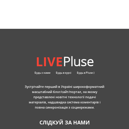
LIVE
Pluse
Будь з нами
Будь в курсі
Будь в Pluse-)
Зустрічайте перший в Україні широкоформатний
масштабний блог/сайт/портал, на якому
представлені новітні технології подачі
матеріалів, надшвидка система коментарів і
повна синхронізація з соцмережами.
СЛІДКУЙ ЗА НАМИ