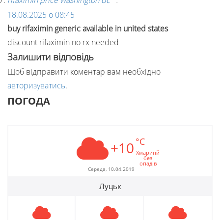
rifaximin price washington dc
18.08.2025 о 08:45
buy rifaximin generic available in united states
discount rifaximin no rx needed
Залишити відповідь
Щоб відправити коментар вам необхідно
авторизуватись
.
ПОГОДА
°C
+10
Хмаринй
без
опадів
Середа, 10.04.2019
Луцьк