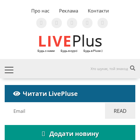
Про нас
Реклама
Контакти
LIVE
Plus
Будь з нами
Будь в курсі
Будь в Pluse-)
Читати LivePluse
Додати новину