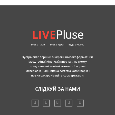
LIVE
Pluse
Будь з нами
Будь в курсі
Будь в Pluse-)
Зустрічайте перший в Україні широкоформатний
масштабний блог/сайт/портал, на якому
представлені новітні технології подачі
матеріалів, надшвидка система коментарів і
повна синхронізація з соцмережами.
СЛІДКУЙ ЗА НАМИ