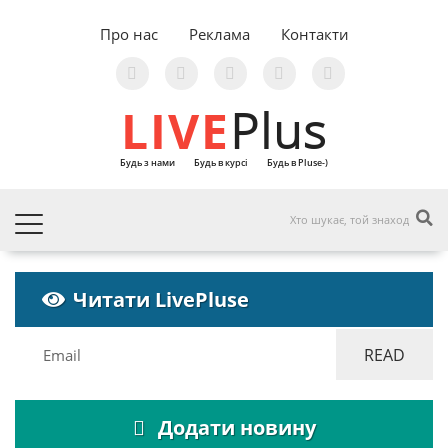
Про нас
Реклама
Контакти
LIVE
Plus
Будь з нами
Будь в курсі
Будь в Pluse-)
Читати LivePluse
Додати новину