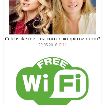
Celebslike.me... на кого з акторів ви схожі?
29.05.2016
11