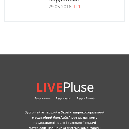
29.05.2016
1
LIVE
Pluse
Будь з нами
Будь в курсі
Будь в Pluse-)
Зустрічайте перший в Україні широкоформатний
масштабний блог/сайт/портал, на якому
представлені новітні технології подачі
матеріалів, надшвидка система коментарів і