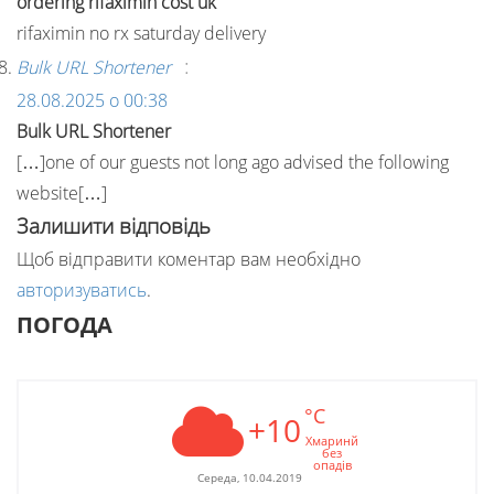
ordering rifaximin cost uk
rifaximin no rx saturday delivery
:
Bulk URL Shortener
28.08.2025 о 00:38
Bulk URL Shortener
[…]one of our guests not long ago advised the following
website[…]
Залишити відповідь
Щоб відправити коментар вам необхідно
авторизуватись
.
ПОГОДА
°C
+10
Хмаринй
без
опадів
Середа, 10.04.2019