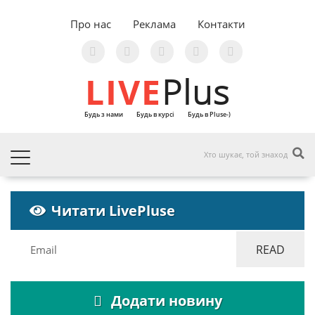
Про нас
Реклама
Контакти
LIVE
Plus
Будь з нами
Будь в курсі
Будь в Pluse-)
Читати LivePluse
Додати новину