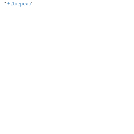
“
+ Джерело
“