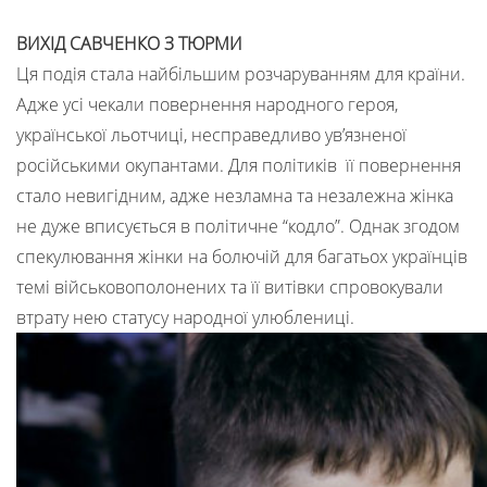
ВИХІД САВЧЕНКО З ТЮРМИ
Ця подія стала найбільшим розчаруванням для країни.
Адже усі чекали повернення народного героя,
української льотчиці, несправедливо ув’язненої
російськими окупантами. Для політиків її повернення
стало невигідним, адже незламна та незалежна жінка
не дуже вписується в політичне “кодло”. Однак згодом
спекулювання жінки на болючій для багатьох українців
темі військовополонених та її витівки спровокували
втрату нею статусу народної улюблениці.