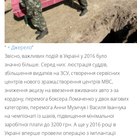
“
+ Джерело
“
Звісно, важливих подій в Україні у 2016 було
значно більше. Серед них: люстрація суддів,
збільшення видатків на ЗСУ, створення сервісних
центрів нового зразка,створення центрів МВС,
зниження акцизу на ввезення вживаних авто з-за
кордону, перемога боксера Ломаченко у двох вагових
категоріях, перемога Анни Музичук і Василя Іванчука
на чемпіонаті із шахів, підвищення мінімальної
заробітної плати до 3200 грн. А ще у 2016 році в
Україні вперше провели операцію з імплантації