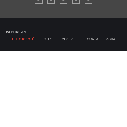
LIVE
Pluse. 2019
IT ТЕХНОЛОГІЇ
БІЗНЕС
LIVE+STYLE
РОЗВАГИ
МОДА