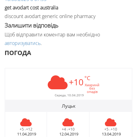
get avodart cost australia
discount avodart generic online pharmacy
Залишити відповідь
Щоб відправити коментар вам необхідно
авторизуватись
.
ПОГОДА
°C
+10
Хмаринй
без
опадів
Середа, 10.04.2019
Луцьк
+5
+12
+4
+10
+5
+10
-
-
-
11.04.2019
12.04.2019
13.04.2019