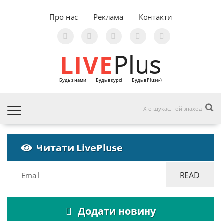
Про нас
Реклама
Контакти
LIVE
Plus
Будь з нами
Будь в курсі
Будь в Pluse-)
Читати LivePluse
Додати новину