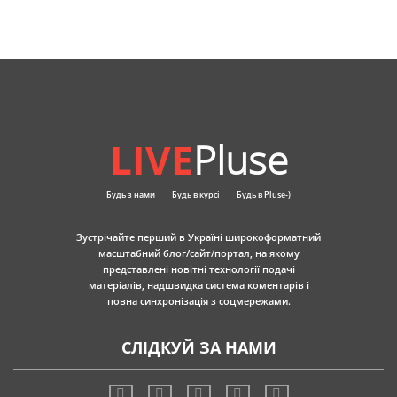
LIVE
Pluse
Будь з нами
Будь в курсі
Будь в Pluse-)
Зустрічайте перший в Україні широкоформатний
масштабний блог/сайт/портал, на якому
представлені новітні технології подачі
матеріалів, надшвидка система коментарів і
повна синхронізація з соцмережами.
СЛІДКУЙ ЗА НАМИ