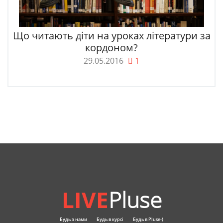
Що читають діти на уроках літератури за
кордоном?
29.05.2016
1
LIVE
Pluse
Будь з нами
Будь в курсі
Будь в Pluse-)