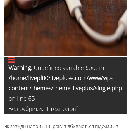
Warning
: Undefined variable $out in
/home/livepl00/livepluse.com/www/wp-
content/themes/theme_liveplus/single.php
on line
65
Без рубрики
,
ІТ технології
Як завжди наприкінці року підбиваються підсумик в