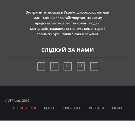
Зустрічайте перший в Україні широкоформатний
масштабний блог/сайт/портал, на якому
представлені новітні технології подачі
матеріалів, надшвидка система коментарів і
повна синхронізація з соцмережами.
СЛІДКУЙ ЗА НАМИ
LIVE
Pluse. 2019
IT ТЕХНОЛОГІЇ
БІЗНЕС
LIVE+STYLE
РОЗВАГИ
МОДА