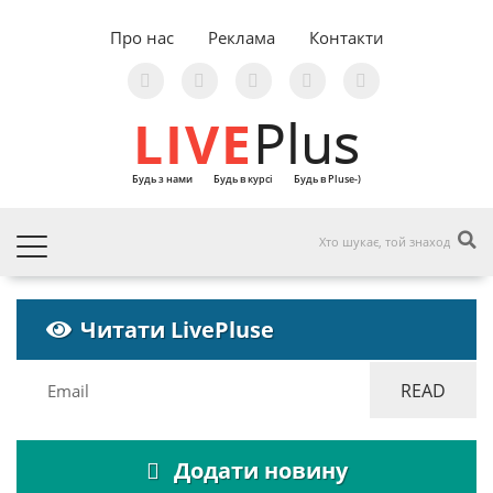
Про нас
Реклама
Контакти
LIVE
Plus
Будь з нами
Будь в курсі
Будь в Pluse-)
Читати LivePluse
Додати новину