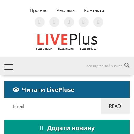
Про нас
Реклама
Контакти
LIVE
Plus
Будь з нами
Будь в курсі
Будь в Pluse-)
Читати LivePluse
Додати новину