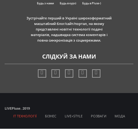
Будь з нами
Будь в курсі
Будь в Pluse-)
Зустрічайте перший в Україні широкоформатний
масштабний блог/сайт/портал, на якому
представлені новітні технології подачі
матеріалів, надшвидка система коментарів і
повна синхронізація з соцмережами.
СЛІДКУЙ ЗА НАМИ
LIVE
Pluse. 2019
IT ТЕХНОЛОГІЇ
БІЗНЕС
LIVE+STYLE
РОЗВАГИ
МОДА