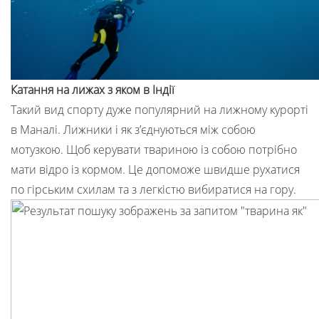
Катання на лижах з яком в Індії
Такий вид спорту дуже популярний на лижному курорті
в Маналі. Лижники і як з’єднуються між собою
мотузкою. Щоб керувати твариною із собою потрібно
мати відро із кормом. Це допоможе швидше рухатися
по гірським схилам та з легкістю вибиратися на гору.