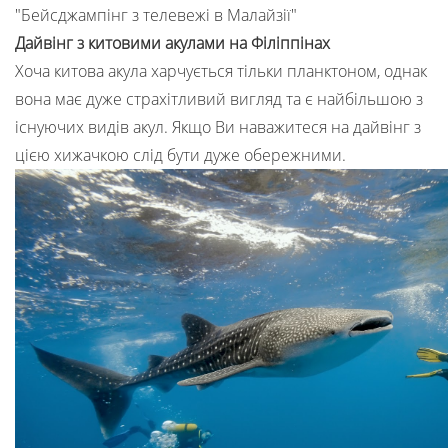
Дайвінг з китовими акулами на Філіппінах
Хоча китова акула харчується тільки планктоном, однак
вона має дуже страхітливий вигляд та є найбільшою з
існуючих видів акул. Якщо Ви наважитеся на дайвінг з
цією хижачкою слід бути дуже обережними.