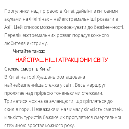
Прогулянки над прірвою в Китаї, дайвінг з китовими
акулами на Філіпінах – найекстремальніші розваги в
Азії. Цей список можна продовжувати до безкінечності.
Перелік екстремальних розваг порадує кожного
любителя екстриму.
Читайте також:
НАЙСТРАШНІШІ АТРАКЦІОНИ СВІТУ
Стежка смерті в Китаї
В Китаї на горі Хуашань розташована
найнебезпечніша стежка у світі. Весь маршрут
пролягає над прірвою тоненькими стежками.
Триматися можна за а=ланцюги, що кріпляться до
схилів гори. Незважаючи на чималу кількість смертей,
кількість туристів бажаючих прогулятися смертельної
стежиною зростає кожного року.