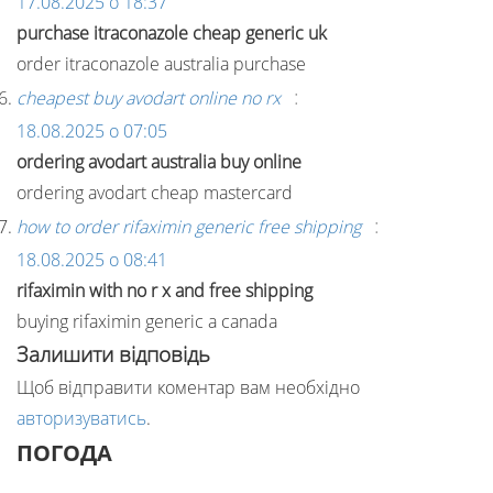
17.08.2025 о 18:37
purchase itraconazole cheap generic uk
order itraconazole australia purchase
:
cheapest buy avodart online no rx
18.08.2025 о 07:05
ordering avodart australia buy online
ordering avodart cheap mastercard
:
how to order rifaximin generic free shipping
18.08.2025 о 08:41
rifaximin with no r x and free shipping
buying rifaximin generic a canada
Залишити відповідь
Щоб відправити коментар вам необхідно
авторизуватись
.
ПОГОДА