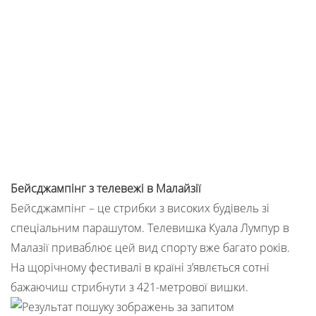
Бейсджампінг з телевежі в Малайзії
Бейсджампінг – це стрибки з високих будівель зі
спеціальним парашутом. Телевишка Куала Лумпур в
Малазії приваблює цей вид спорту вже багато років.
На щорічному фестивалі в країні з’явлється сотні
бажаючиш стрибнути з 421-метрової вишки.