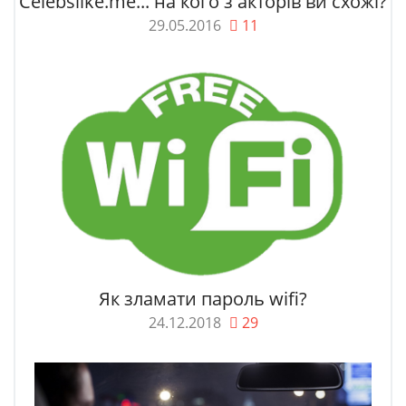
Celebslike.me... на кого з акторів ви схожі?
29.05.2016
11
Як зламати пароль wifi?
24.12.2018
29