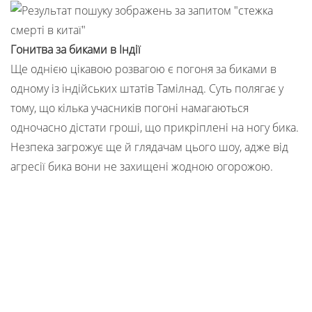
Гонитва за биками в Індії
Ще однією цікавою розвагою є погоня за биками в
одному із індійських штатів Тамілнад. Суть полягає у
тому, що кілька учасників погоні намагаються
одночасно дістати гроші, що прикріплені на ногу бика.
Незпека загрожує ще й глядачам цього шоу, адже від
агресії бика вони не захищені жодною огорожою.