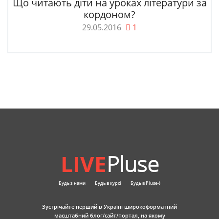
Що читають діти на уроках літератури за
кордоном?
29.05.2016
1
LIVE
Pluse
Будь з нами
Будь в курсі
Будь в Pluse-)
Зустрічайте перший в Україні широкоформатний
масштабний блог/сайт/портал, на якому