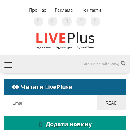
Про нас
Реклама
Контакти
LIVE
Plus
Будь з нами
Будь в курсі
Будь в Pluse-)
Читати LivePluse
Додати новину